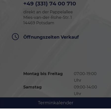
+49 (331) 74 00 710
direkt an der Pappelallee
Mies-van-der-Rohe-Str. 1
14469 Potsdam
Öffnungszeiten Verkauf
Montag bis Freitag
07:00-19:00
Uhr
Samstag
09:00-14:00
Uhr
Sonntag
Geschlossen
Terminkalender