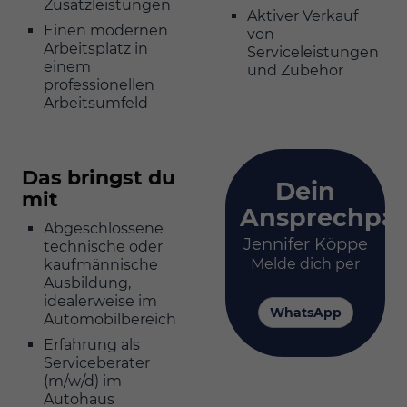
Zusatzleistungen
Aktiver Verkauf
Einen modernen
von
Arbeitsplatz in
Serviceleistungen
einem
und Zubehör
professionellen
Arbeitsumfeld
Das bringst du
Dein
mit
Ansprechpar
Abgeschlossene
Jennifer Köppe
technische oder
Melde dich per
kaufmännische
Ausbildung,
idealerweise im
WhatsApp
Automobilbereich
Erfahrung als
Serviceberater
(m/w/d) im
Autohaus