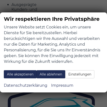
Ausgeprägte
Kunden- und
Serviceorientierung
Wir respektieren Ihre Privatsphäre
Kommunikationsstärke
und Teamfähigkeit
Unsere Website setzt Cookies ein, um unsere
Gute EDV-
Dienste für Sie bereitzustellen. Hierbei
Kenntnisse
berücksichtigen wir Ihre Auswahl und verarbeiten
Führerschein der
nur die Daten für Marketing, Analytics und
Klasse B
Personalisierung, für die Sie uns Ihr Einverständnis
geben. Sie können Ihre Einwilligung jederzeit mit
Wirkung für die Zukunft widerrufen.
Alle akzeptieren
Alle ablehnen
Einstellungen
Datenschutzerklärung
Impressum