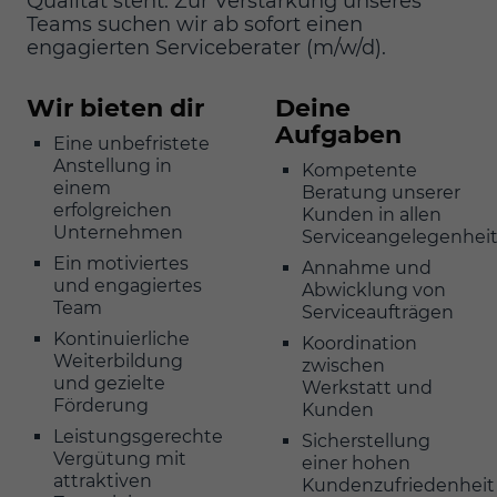
Qualität steht. Zur Verstärkung unseres
Teams suchen wir ab sofort einen
engagierten Serviceberater (m/w/d).
Wir bieten dir
Deine
Aufgaben
Eine unbefristete
Anstellung in
Kompetente
einem
Beratung unserer
erfolgreichen
Kunden in allen
Unternehmen
Serviceangelegenhei
Ein motiviertes
Annahme und
und engagiertes
Abwicklung von
Team
Serviceaufträgen
Kontinuierliche
Koordination
Weiterbildung
zwischen
und gezielte
Werkstatt und
Förderung
Kunden
Leistungsgerechte
Sicherstellung
Vergütung mit
einer hohen
attraktiven
Kundenzufriedenheit