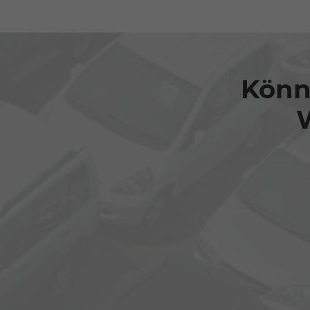
Könne
W