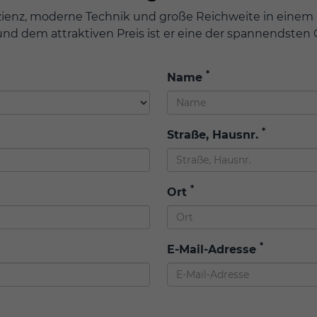
zienz, moderne Technik und große Reichweite in einem
 und dem attraktiven Preis ist er eine der spannendste
*
Name
*
Straße, Hausnr.
*
Ort
*
E-Mail-Adresse