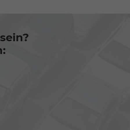
 sein?
n: