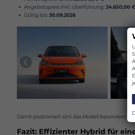
Angebotspreis inkl. Überführung:
24.650,00 
Gültig bis:
30.09.2026
U
S
A
A
E
j
D
Damit positioniert sich das Modell besonders a
Fazit: Effizienter Hybrid für e