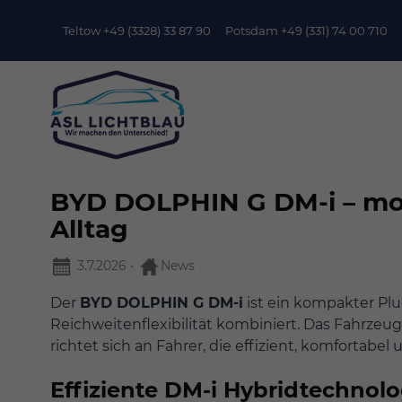
Teltow +49 (3328) 33 87 90
Potsdam +49 (331) 74 00 710
BYD DOLPHIN G DM-i – mod
Alltag
3.7.2026
•
News
Der
BYD DOLPHIN G DM-i
ist ein kompakter Plu
Reichweitenflexibilität kombiniert. Das Fahrzeu
richtet sich an Fahrer, die effizient, komfortabe
Effiziente DM-i Hybridtechnol