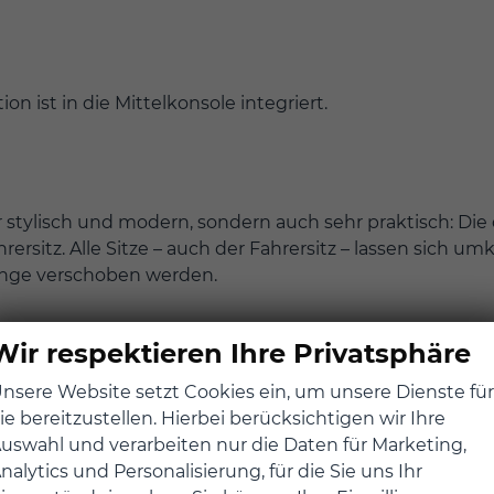
n ist in die Mittelkonsole integriert.
stylisch und modern, sondern auch sehr praktisch: Die 
rsitz. Alle Sitze – auch der Fahrersitz – lassen sich um
änge verschoben werden.
Wir respektieren Ihre Privatsphäre
nsere Website setzt Cookies ein, um unsere Dienste für
die Rücksitze nach vorne - benötigst du mehr Beinfrei
ie bereitzustellen. Hierbei berücksichtigen wir Ihre
uswahl und verarbeiten nur die Daten für Marketing,
nalytics und Personalisierung, für die Sie uns Ihr