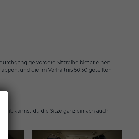
durchgängige vordere Sitzreihe bietet einen
klappen, und die im Verhältnis 50:50 geteilten
heit, kannst du die Sitze ganz einfach auch