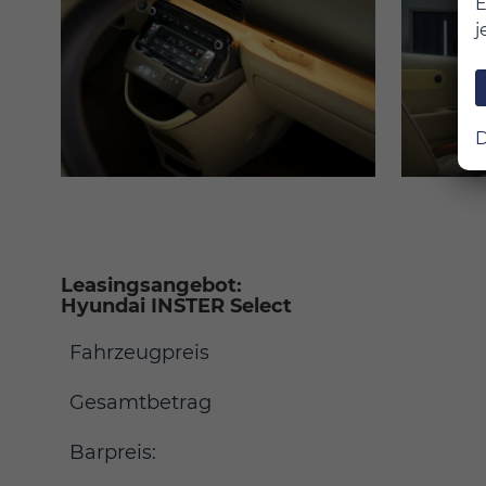
E
j
D
Leasingsangebot:
Hyundai INSTER Select
Fahrzeugpreis
Gesamtbetrag
Barpreis: