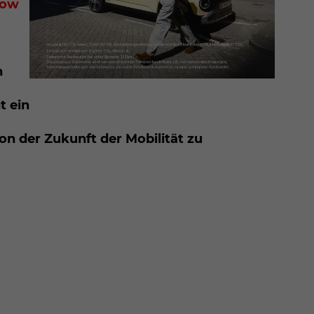
tow
n
t ein
on der Zukunft der Mobilität zu