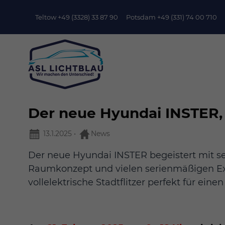
Teltow +49 (3328) 33 87 90
Potsdam +49 (331) 74 00 710
Der neue Hyundai INSTER, 
13.1.2025
•
News
Der neue Hyundai INSTER begeistert mit 
Raumkonzept und vielen serienmäßigen Extr
vollelektrische Stadtflitzer perfekt für eine