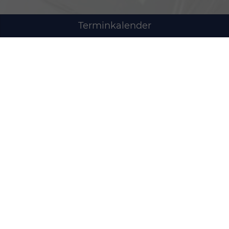
Terminkalender
Montag bis Freitag
07:00-19:00
Uhr
Samstag
09:00-14:00
Uhr
Sonntag
Geschlossen
Anmelden
Impressum
Datenschutz
AGB
Cookie-Einstellungen
Weitere Informationen zum offiziellen
Kraftstoffverbrauch und zu den offiziellen spezifischen
CO
-Emissionen und gegebenenfalls zum
2
Stromverbrauch neuer PKW können dem 'Leitfaden
über den offiziellen Kraftstoffverbrauch, die offiziellen