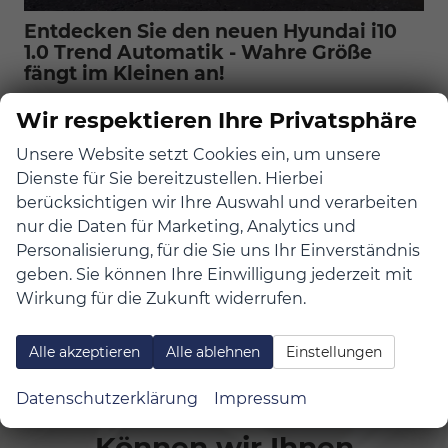
Entdecken Sie den neuen Hyundai i10
1.0 Trend Automatik - Wahre Größe
fängt im Kleinen an!
9.10.2023
Wir respektieren Ihre Privatsphäre
Mit seinem kompakten Design und einer
Unsere Website setzt Cookies ein, um unsere
beeindruckenden Ausstattung setzt der Hyundai
Dienste für Sie bereitzustellen. Hierbei
i10 neue Maßstäbe in der Welt der Kleinwagen.
berücksichtigen wir Ihre Auswahl und verarbeiten
Hier ist, was Sie erwartet:
nur die Daten für Marketing, Analytics und
weiterlesen »
Personalisierung, für die Sie uns Ihr Einverständnis
geben. Sie können Ihre Einwilligung jederzeit mit
Wirkung für die Zukunft widerrufen.
«
1
2
»
Alle akzeptieren
Alle ablehnen
Einstellungen
Datenschutzerklärung
Impressum
Können wir Ihnen