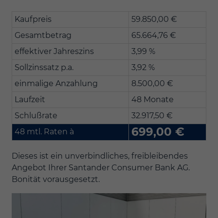
Kaufpreis
59.850,00 €
Gesamtbetrag
65.664,76 €
effektiver Jahreszins
3,99 %
Sollzinssatz p.a.
3,92 %
einmalige Anzahlung
8.500,00 €
Laufzeit
48 Monate
Schlußrate
32.917,50 €
699,00 €
48 mtl. Raten à
Dieses ist ein unverbindliches, freibleibendes
Angebot Ihrer Santander Consumer Bank AG.
Bonität vorausgesetzt.