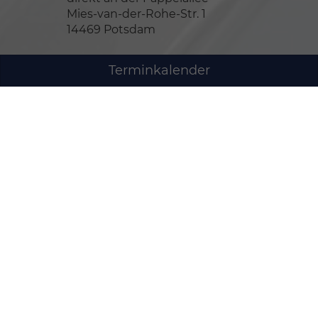
Mies-van-der-Rohe-Str. 1
14469 Potsdam
Terminkalender
Öffnungszeiten Verkauf
Montag bis Freitag
07:00-19:00
Uhr
Samstag
09:00-14:00
Uhr
Sonntag
Geschlossen