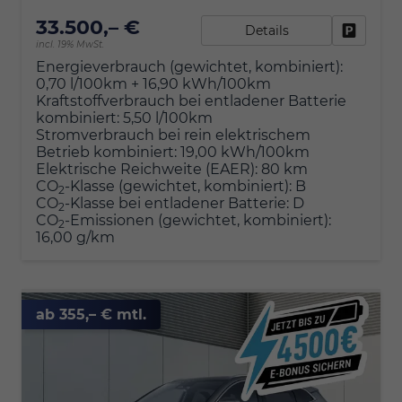
33.500,– €
Details
Fahrzeu
incl. 19% MwSt.
Energieverbrauch (gewichtet, kombiniert):
0,70 l/100km + 16,90 kWh/100km
Kraftstoffverbrauch bei entladener Batterie
kombiniert:
5,50 l/100km
Stromverbrauch bei rein elektrischem
Betrieb kombiniert:
19,00 kWh/100km
Elektrische Reichweite (EAER):
80 km
CO
-Klasse (gewichtet, kombiniert):
B
2
CO
-Klasse bei entladener Batterie:
D
2
CO
-Emissionen (gewichtet, kombiniert):
2
16,00 g/km
ab 355,– € mtl.