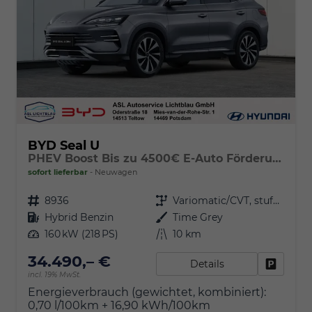
BYD Seal U
PHEV Boost Bis zu 4500€ E-Auto Förderung zusätzlich!
sofort lieferbar
Neuwagen
Fahrzeugnr.
8936
Getriebe
Variomatic/CVT, stufenlos
Kraftstoff
Hybrid Benzin
Außenfarbe
Time Grey
Leistung
160 kW (218 PS)
Kilometerstand
10 km
34.490,– €
Details
Fahrzeu
incl. 19% MwSt.
Energieverbrauch (gewichtet, kombiniert):
0,70 l/100km + 16,90 kWh/100km