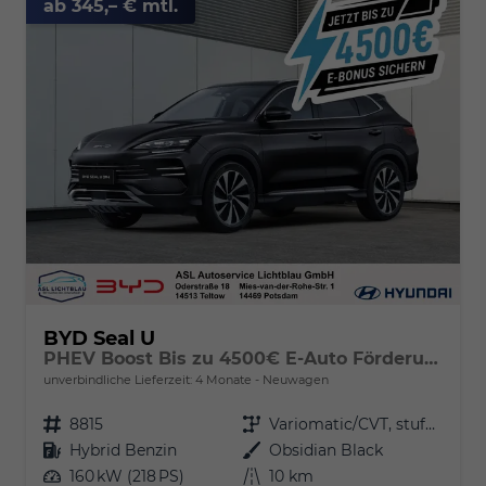
ab 345,– € mtl.
BYD Seal U
PHEV Boost Bis zu 4500€ E-Auto Förderung zusätzlich!
unverbindliche Lieferzeit:
4 Monate
Neuwagen
Fahrzeugnr.
8815
Getriebe
Variomatic/CVT, stufenlos
Kraftstoff
Hybrid Benzin
Außenfarbe
Obsidian Black
Leistung
160 kW (218 PS)
Kilometerstand
10 km