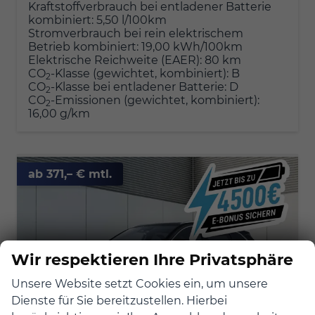
Kraftstoffverbrauch bei entladener Batterie
kombiniert:
5,50 l/100km
Stromverbrauch bei rein elektrischem
Betrieb kombiniert:
19,00 kWh/100km
Elektrische Reichweite (EAER):
80 km
CO
-Klasse (gewichtet, kombiniert):
B
2
CO
-Klasse bei entladener Batterie:
D
2
CO
-Emissionen (gewichtet, kombiniert):
2
16,00 g/km
ab 371,– € mtl.
Wir respektieren Ihre Privatsphäre
Unsere Website setzt Cookies ein, um unsere
Dienste für Sie bereitzustellen. Hierbei