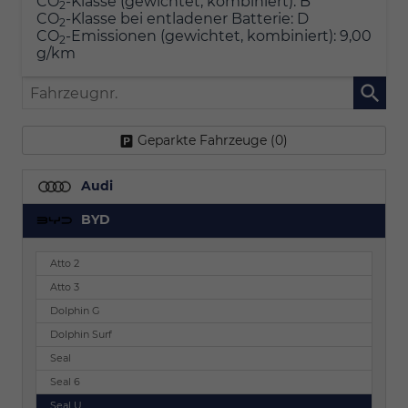
CO
-Klasse (gewichtet, kombiniert):
B
2
CO
-Klasse bei entladener Batterie:
D
2
CO
-Emissionen (gewichtet, kombiniert):
9,00
2
g/km
Fahrzeugnr.
Geparkte Fahrzeuge (
0
)
Audi
BYD
Atto 2
Atto 3
Dolphin G
Dolphin Surf
Seal
Seal 6
Seal U