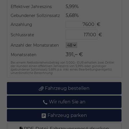
5,99%
Effektiver Jahreszins
5,68%
Gebundener Sollzinssatz
€
Anzahlung
€
Schlussrate
Anzahl der Monatsraten
391,– €
Monatsraten
Bei einem Nettodarlehensbetrag von 5.000,- EUR erhalten zwei Drittel
der Kunden einen effektiven Jahreszins von 5,99% oder günstiger
(gebundener Sollzinssatz 5,68% p.a. inkl. eines Bearbeitungsentgelts).
unverbindliche Berechnung
Fahrzeug bestellen
Wir rufen Sie an
Fahrzeug parken
PDF-Datei, Fahrzeugexposé drucken