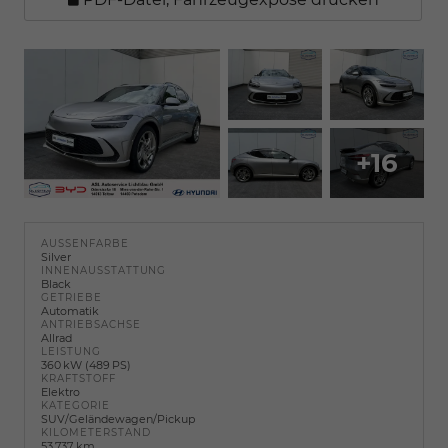
+16
AUSSENFARBE
Silver
INNENAUSSTATTUNG
Black
GETRIEBE
Automatik
ANTRIEBSACHSE
Allrad
LEISTUNG
360 kW (489 PS)
KRAFTSTOFF
Elektro
KATEGORIE
SUV/Geländewagen/Pickup
KILOMETERSTAND
53.737 km