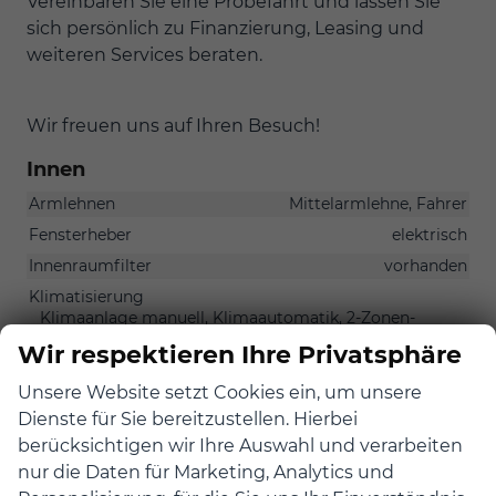
Vereinbaren Sie eine Probefahrt und lassen Sie
sich persönlich zu Finanzierung, Leasing und
weiteren Services beraten.
Wir freuen uns auf Ihren Besuch!
Innen
Armlehnen
Mittelarmlehne, Fahrer
Fensterheber
elektrisch
Innenraumfilter
vorhanden
Klimatisierung
Klimaanlage manuell, Klimaautomatik, 2-Zonen-
Klimaautomatik
Wir respektieren Ihre Privatsphäre
Lenkrad
in Leder, mit Multifunktionen, mit Lenkradheizung, mit
Unsere Website setzt Cookies ein, um unsere
Schaltwippen
Dienste für Sie bereitzustellen. Hierbei
Sitze
berücksichtigen wir Ihre Auswahl und verarbeiten
Isofix (Kindersitzbefestigung), Sitzheizung, Belüftete
nur die Daten für Marketing, Analytics und
Sitze vorne