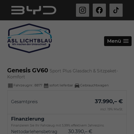
Menü
Genesis GV60
Sport Plus Glasdach & Sitzpaket-
Komfort
Fahrzeugnr.:
8877
sofort lieferbar
Gebrauchtwagen
37.990,– €
Gesamtpreis
incl. 19% MwSt.
Finanzierung
Finanzieren Sie Ihr Fahrzeug mit 5,99% effektivem Jahreszins.
30.390,– €
Nettodarlehensbetrag