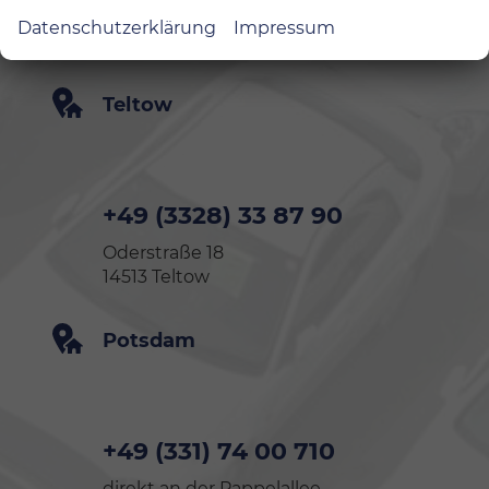
Datenschutzerklärung
Impressum
Teltow
+49 (3328) 33 87 90
Oderstraße 18
14513 Teltow
Potsdam
+49 (331) 74 00 710
direkt an der Pappelallee