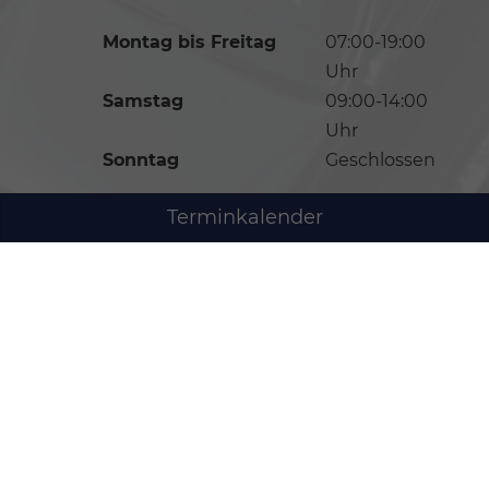
Montag bis Freitag
07:00-19:00
Uhr
Samstag
09:00-14:00
Uhr
Sonntag
Geschlossen
Terminkalender
Anmelden
Impressum
Datenschutz
AGB
Cookie-Einstellungen
Weitere Informationen zum offiziellen
Kraftstoffverbrauch und zu den offiziellen spezifischen
CO
-Emissionen und gegebenenfalls zum
2
Stromverbrauch neuer PKW können dem 'Leitfaden
über den offiziellen Kraftstoffverbrauch, die offiziellen
spezifischen CO
-Emissionen und den offiziellen
2
Stromverbrauch neuer PKW' entnommen werden, der