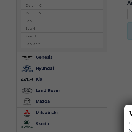
A
Dolphin G
Dolphin Surf
Seal
Seal 6
Seal U
Sealion 7
Genesis
Hyundai
Kia
Land Rover
Mazda
Mitsubishi
U
Skoda
S