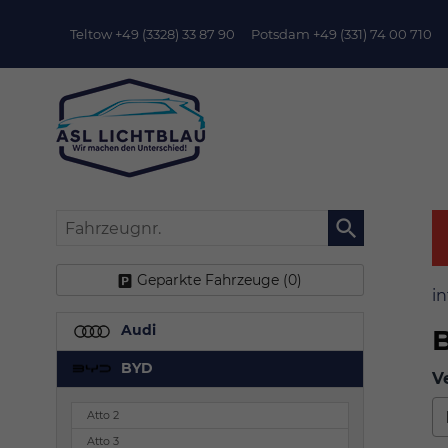
Teltow +49 (3328) 33 87 90
Potsdam +49 (331) 74 00 710
Fahrzeugnr.
Geparkte Fahrzeuge (
0
)
in
Audi
BYD
V
Atto 2
Atto 3