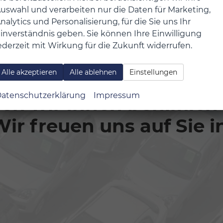
uswahl und verarbeiten nur die Daten für Marketing,
nalytics und Personalisierung, für die Sie uns Ihr
inverständnis geben. Sie können Ihre Einwilligung
ederzeit mit Wirkung für die Zukunft widerrufen.
Alle akzeptieren
Alle ablehnen
Einstellungen
atenschutzerklärung
Impressum
n wir Ihnen behilflich
ir freuen uns auf Sie i