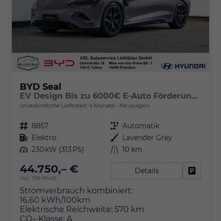
BYD Seal
EV Design Bis zu 6000€ E-Auto Förderung zusätzlich!
unverbindliche Lieferzeit:
4 Monate
Neuwagen
Fahrzeugnr.
8857
Getriebe
Automatik
Kraftstoff
Elektro
Außenfarbe
Lavender Grey
Leistung
230 kW (313 PS)
Kilometerstand
10 km
44.750,– €
Details
Fahrzeu
incl. 19% MwSt.
Stromverbrauch kombiniert:
16,60 kWh/100km
Elektrische Reichweite:
570 km
CO
-Klasse:
A
2