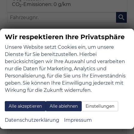
CO
-Emissionen:
0 g/km
2
Fahrzeugnr.
Geparkte Fahrzeuge (
0
)
Wir respektieren Ihre Privatsphäre
Unsere Website setzt Cookies ein, um unsere
Audi
Dienste für Sie bereitzustellen. Hierbei
BYD
berücksichtigen wir Ihre Auswahl und verarbeiten
nur die Daten für Marketing, Analytics und
Atto 2
Personalisierung, für die Sie uns Ihr Einverständnis
Atto 3
geben. Sie können Ihre Einwilligung jederzeit mit
Dolphin G
Wirkung für die Zukunft widerrufen.
Dolphin Surf
Seal
Alle akzeptieren
Alle ablehnen
Einstellungen
Seal 6
Datenschutzerklärung
Impressum
Seal U
Sealion 7