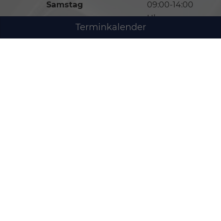
Samstag
09:00-14:00
Uhr
Terminkalender
Sonntag
Geschlossen
Öffnungszeiten Service
Montag bis Freitag
07:00-19:00
Uhr
Samstag
09:00-14:00
Uhr
Sonntag
Geschlossen