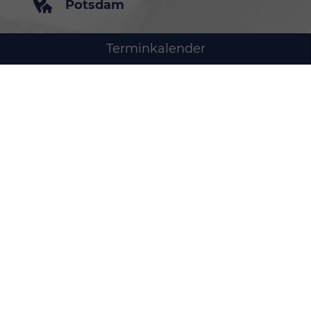
Potsdam
Terminkalender
+49 (331) 74 00 710
direkt an der Pappelallee
Mies-van-der-Rohe-Str. 1
14469 Potsdam
Öffnungszeiten Verkauf