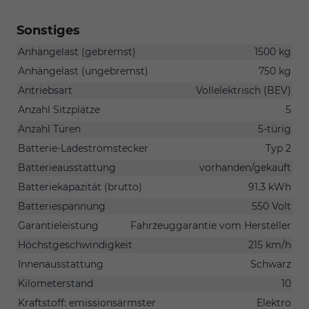
Sonstiges
Anhängelast (gebremst)
1500 kg
Anhängelast (ungebremst)
750 kg
Antriebsart
Vollelektrisch (BEV)
Anzahl Sitzplätze
5
Anzahl Türen
5-türig
Batterie-Ladestromstecker
Typ 2
Batterieausstattung
vorhanden/gekauft
Batteriekapazität (brutto)
91.3 kWh
Batteriespannung
550 Volt
Garantieleistung
Fahrzeuggarantie vom Hersteller
Höchstgeschwindigkeit
215 km/h
Innenausstattung
Schwarz
Kilometerstand
10
Kraftstoff: emissionsärmster
Elektro