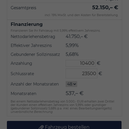
52.150,– €
Gesamtpreis
incl. 19% MwSt. und den Kosten für Bereitstellung.
Finanzierung
Finanzieren Sie Ihr Fahrzeug mit 5,99% effektivem Jahreszins.
41.750,– €
Nettodarlehensbetrag
5,99%
Effektiver Jahreszins
5,68%
Gebundener Sollzinssatz
€
Anzahlung
€
Schlussrate
Anzahl der Monatsraten
537,– €
Monatsraten
Bei einem Nettodarlehensbetrag von 5.000,- EUR erhalten zwei Drittel
der Kunden einen effektiven Jahreszins von 5,99% oder günstiger
(gebundener Sollzinssatz 5,68% p.a. inkl. eines Bearbeitungsentgelts).
unverbindliche Berechnung
Fahrzeug bestellen