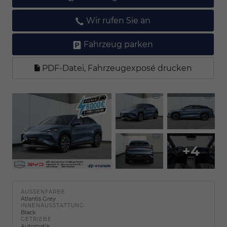
Wir rufen Sie an
Fahrzeug parken
PDF-Datei, Fahrzeugexposé drucken
+4
AUSSENFARBE
Atlantis Grey
INNENAUSSTATTUNG
Black
GETRIEBE
Automatik