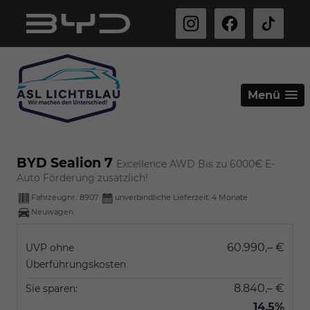
Menü
BYD Sealion 7
Excellence AWD Bis zu 6000€ E-
Auto Förderung zusätzlich!
Fahrzeugnr.:
8907
unverbindliche Lieferzeit:
4 Monate
Neuwagen
60.990,– €
UVP ohne
Überführungskosten
8.840,– €
Sie sparen:
14,5%