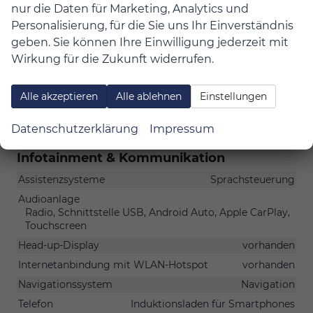
nur die Daten für Marketing, Analytics und
Fensterheber
elektrisch
Personalisierung, für die Sie uns Ihr Einverständnis
Klimatisierung
Klimaautomatik
geben. Sie können Ihre Einwilligung jederzeit mit
Lenkrad
mit Multifunktionen, mit Lenkradheizung
Wirkung für die Zukunft widerrufen.
Sitze
Isofix (Kindersitzbefestigung), Sitzheizung, Sitzheizung
Alle akzeptieren
Alle ablehnen
Einstellungen
hinten, Belüftete Sitze vorne
Sitze: Lordosenstütze
Fahrer
Datenschutzerklärung
Impressum
Infotainment & Kommunikation
Assistenzsysteme
Sprachsteuerung
Audioanlage
Radio, Schnittstelle USB, Android Auto, Apple CarPlay,
Touchscreen
Head-up-Display
vorhanden
Internetanbindung mit WLAN-Hotspot
vorhanden
Navigationssystem
Navigation
Telefon
Induktionsladen für Smartphones