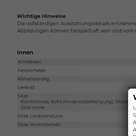
Wichtige Hinweise
Die vollständigen Ausstattungsdetails entnehmen
Abbildungen können beispielhaft sein und vom 
Innen
Armlehnen
Fensterheber
Klimatisierung
Lenkrad
in 
Sitze
Komfortsitze, Isofix (Kindersitzbefestigung), Sitzbank 
Sitze vorne
U
S
Sitze: Lordosenstütze
A
Sitze: Verstellbarkeit
A