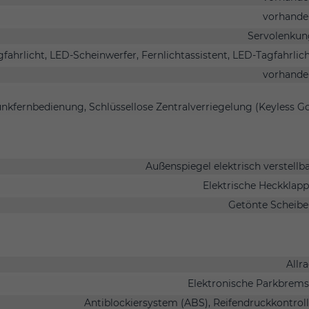
vorhande
Servolenkun
gfahrlicht, LED-Scheinwerfer, Fernlichtassistent, LED-Tagfahrlic
vorhande
unkfernbedienung, Schlüssellose Zentralverriegelung (Keyless G
Außenspiegel elektrisch verstellb
Elektrische Heckklap
Getönte Scheib
Allr
Elektronische Parkbrem
Antiblockiersystem (ABS), Reifendruckkontrol