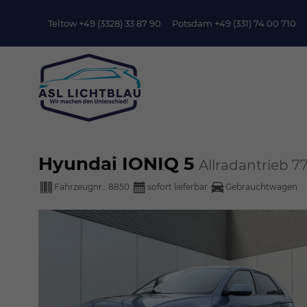
Teltow +49 (3328) 33 87 90
Potsdam +49 (331) 74 00 710
Hyundai IONIQ 5
Allradantrieb 7
Fahrzeugnr.:
8850
sofort lieferbar
Gebrauchtwagen