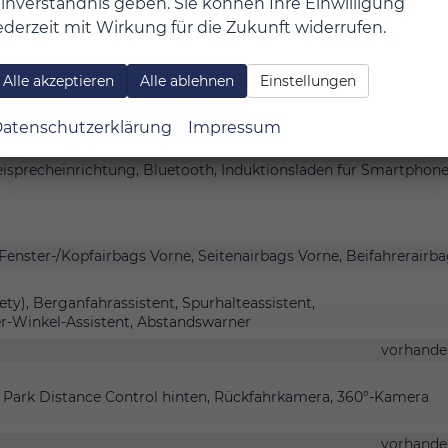
inverständnis geben. Sie können Ihre Einwilligung
ederzeit mit Wirkung für die Zukunft widerrufen.
SB, Digitalradio DAB, Farbdisplay, Android Auto, Apple CarPlay
Alle akzeptieren
Alle ablehnen
Einstellungen
vorhande
atenschutzerklärung
Impressum
Navigati
eisprecheinrichtung, Bluetooth, Induktionsladen für Smartphon
 Fenster-/Kopfairbags Vorne, Seitenairbags Vorne, Beifahrerairb
y), Berganfahrassistent, Spurhalteassistent,
r-Winkel-Assistent, Abstandswarner
vorhande
, Park Distance Control hinten, Rückfahrkamera, 360°-Kamera
vorhande