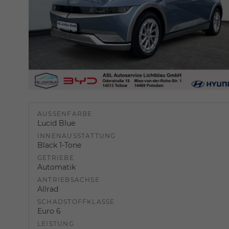
AUSSENFARBE
Lucid Blue
INNENAUSSTATTUNG
Black 1-Tone
GETRIEBE
Automatik
ANTRIEBSACHSE
Allrad
SCHADSTOFFKLASSE
Euro 6
LEISTUNG