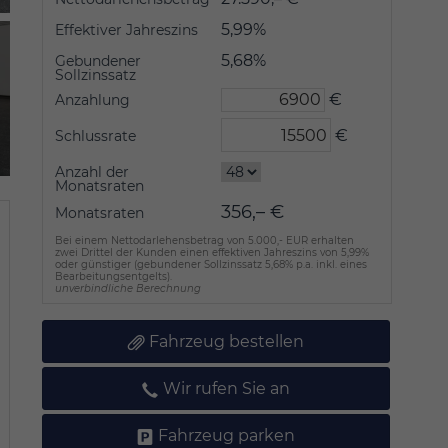
5,99%
Effektiver Jahreszins
5,68%
Gebundener
Sollzinssatz
€
Anzahlung
€
Schlussrate
Anzahl der
Monatsraten
356,– €
Monatsraten
Bei einem Nettodarlehensbetrag von 5.000,- EUR erhalten
zwei Drittel der Kunden einen effektiven Jahreszins von 5,99%
oder günstiger (gebundener Sollzinssatz 5,68% p.a. inkl. eines
Bearbeitungsentgelts).
unverbindliche Berechnung
Fahrzeug bestellen
Wir rufen Sie an
Fahrzeug parken