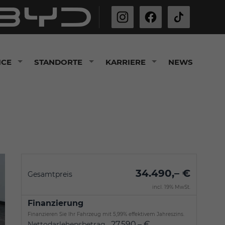
ICE
STANDORTE
KARRIERE
NEWS
34.490,– €
Gesamtpreis
incl. 19% MwSt.
Finanzierung
Finanzieren Sie Ihr Fahrzeug mit 5,99% effektivem Jahreszins.
27.590,– €
Nettodarlehensbetrag