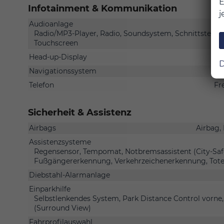
E
Infotainment & Kommunikation
j
Audioanlage
Radio/MP3-Player, Radio, Soundsystem, Schnittstelle U
Touchscreen
Head-up-Display
D
Navigationssystem
Telefon
Fr
Sicherheit & Assistenz
Airbags
Airbag,
Assistenzsysteme
Regensensor, Tempomat, Notbremsassistent (City-Safet
Fußgängererkennung, Verkehrzeichenerkennung, Tote
Diebstahl-Alarmanlage
Einparkhilfe
Selbstlenkendes System, Park Distance Control vorne
(Surround View)
Fahrprofilauswahl