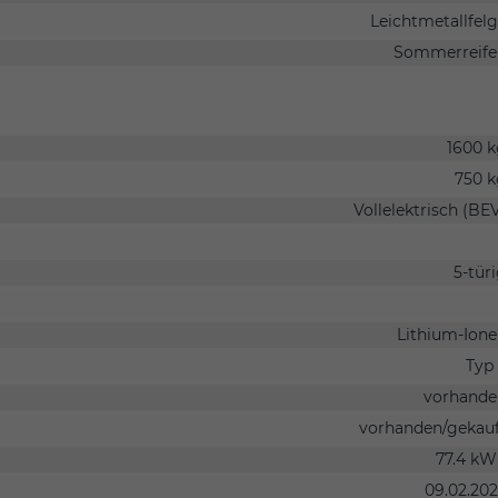
Leichtmetallfel
Sommerreife
1600 
750 
Vollelektrisch (BE
5-tür
Lithium-Ion
Typ
vorhande
vorhanden/gekau
77.4 kW
09.02.20