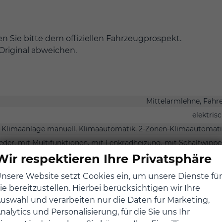
 Sie bitte dem offiziellen Fahrzeugprospekt.
Original abweichen.
Mittelarmlehne, Fahr
elektris
Klimaanlage manuell, Klimaautomatik, 2-Zonen-Klimaautomat
Leder, mit Multifunktionen, mit Lenkradheizung, mit Schaltwipp
Wir respektieren Ihre Privatsphäre
hinten verschiebbar, Sitzheizung, Sitzheizung hinten, Belüftete
nsere Website setzt Cookies ein, um unsere Dienste für
ie bereitzustellen. Hierbei berücksichtigen wir Ihre
Fahr
uswahl und verarbeiten nur die Daten für Marketing,
Memorypake
nalytics und Personalisierung, für die Sie uns Ihr