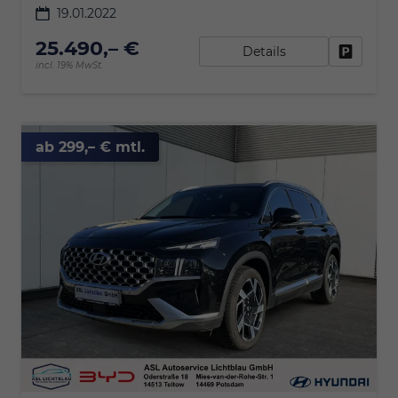
19.01.2022
25.490,– €
Details
Fahrzeu
incl. 19% MwSt.
ab 299,– € mtl.