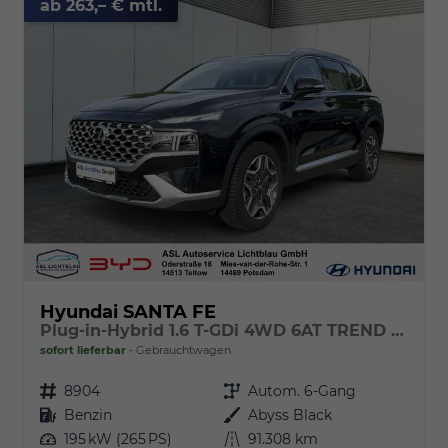
ab 263,– € mtl.
Hyundai SANTA FE
Plug-in-Hybrid 1.6 T-GDi 4WD 6AT TREND Panoramadach
sofort lieferbar
Gebrauchtwagen
Fahrzeugnr.
8904
Getriebe
Autom. 6-Gang
Kraftstoff
Benzin
Außenfarbe
Abyss Black
Leistung
195 kW (265 PS)
Kilometerstand
91.308 km