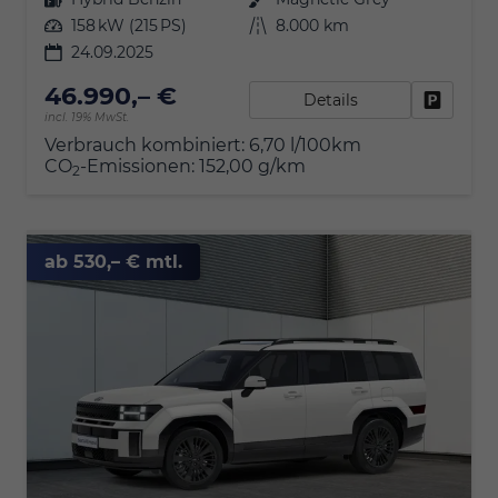
Leistung
158 kW (215 PS)
Kilometerstand
8.000 km
24.09.2025
46.990,– €
Details
Fahrzeu
incl. 19% MwSt.
Verbrauch kombiniert:
6,70 l/100km
CO
-Emissionen:
152,00 g/km
2
ab 530,– € mtl.