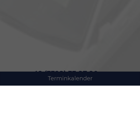
+49 (3328) 33 87 90
Terminkalender
Oderstraße 18
14513 Teltow
Potsdam