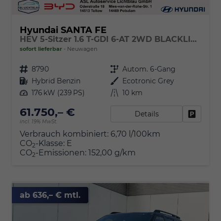
Hyundai SANTA FE
HEV 5-Sitzer 1.6 T-GDI 6-AT 2WD BLACKLINE Glas-Schiebedach
sofort lieferbar
Neuwagen
Fahrzeugnr.
8790
Getriebe
Autom. 6-Gang
Kraftstoff
Hybrid Benzin
Außenfarbe
Ecotronic Grey
Leistung
176 kW (239 PS)
Kilometerstand
10 km
61.750,– €
Details
Fahrzeu
incl. 19% MwSt.
Verbrauch kombiniert:
6,70 l/100km
CO
-Klasse:
E
2
CO
-Emissionen:
152,00 g/km
2
ab 636,– € mtl.