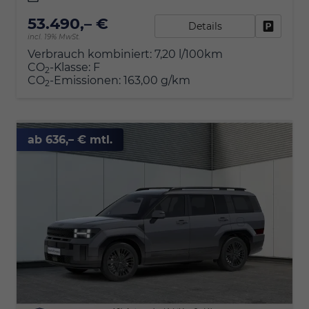
53.490,– €
Details
Fahrzeu
incl. 19% MwSt.
Verbrauch kombiniert:
7,20 l/100km
CO
-Klasse:
F
2
CO
-Emissionen:
163,00 g/km
2
ab 636,– € mtl.