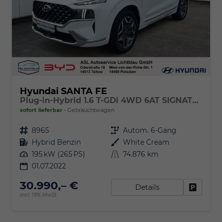
Hyundai SANTA FE
Plug-in-Hybrid 1.6 T-GDi 4WD 6AT SIGNATURE Panoramadach
sofort lieferbar
Gebrauchtwagen
Fahrzeugnr.
8965
Getriebe
Autom. 6-Gang
Kraftstoff
Hybrid Benzin
Außenfarbe
White Cream
Leistung
195 kW (265 PS)
Kilometerstand
74.876 km
01.07.2022
30.990,– €
Details
Fahrzeu
incl. 19% MwSt.