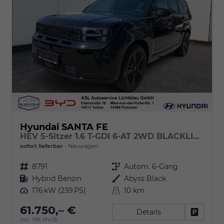
Hyundai SANTA FE
HEV 5-Sitzer 1.6 T-GDI 6-AT 2WD BLACKLINE Glas-Schiebedach
sofort lieferbar
Neuwagen
Fahrzeugnr.
8791
Getriebe
Autom. 6-Gang
Kraftstoff
Hybrid Benzin
Außenfarbe
Abyss Black
Leistung
176 kW (239 PS)
Kilometerstand
10 km
61.750,– €
Details
Fahrzeu
incl. 19% MwSt.