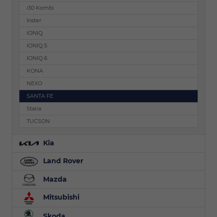
i30 Kombi
Inster
IONIQ
IONIQ 5
IONIQ 6
KONA
NEXO
SANTA FE
Staria
TUCSON
Kia
Land Rover
Mazda
Mitsubishi
Skoda