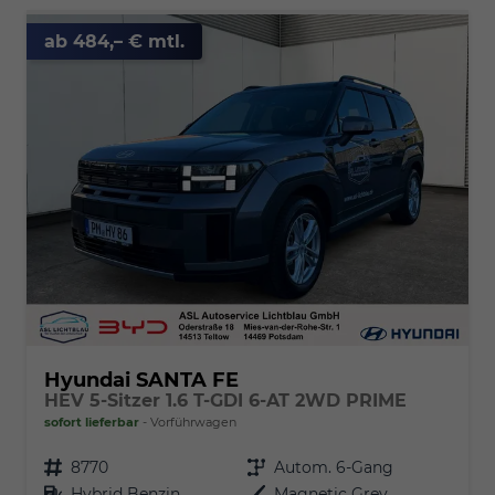
ab 484,– € mtl.
Hyundai SANTA FE
HEV 5-Sitzer 1.6 T-GDI 6-AT 2WD PRIME
sofort lieferbar
Vorführwagen
Fahrzeugnr.
8770
Getriebe
Autom. 6-Gang
Kraftstoff
Hybrid Benzin
Außenfarbe
Magnetic Grey