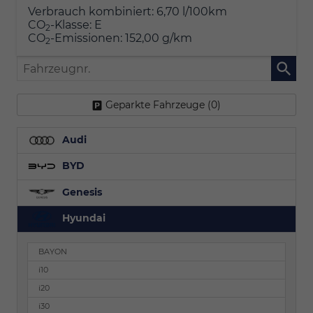
Verbrauch kombiniert:
6,70 l/100km
CO
-Klasse:
E
2
CO
-Emissionen:
152,00 g/km
2
Fahrzeugnr.
Geparkte Fahrzeuge (
0
)
Audi
BYD
Genesis
Hyundai
BAYON
i10
i20
i30