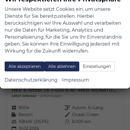
Unsere Website setzt Cookies ein, um unsere
Dienste für Sie bereitzustellen. Hierbei
berücksichtigen wir Ihre Auswahl und verarbeiten
nur die Daten für Marketing, Analytics und
Personalisierung, für die Sie uns Ihr Einverständnis
geben. Sie können Ihre Einwilligung jederzeit mit
Wirkung für die Zukunft widerrufen.
Alle akzeptieren
Alle ablehnen
Einstellungen
Datenschutzerklärung
Impressum
Hyundai SANTA FE
HEV 5-Sitzer 1.6 T-GDI 6-AT 4WD SIGNATURE
sofort lieferbar
Vorführwagen
Fahrzeugnr.
9004
Getriebe
Autom. 6-Gang
Kraftstoff
Benzin
Außenfarbe
Ocado Green
Leistung
158 kW (215 PS)
Kilometerstand
8.000 km
19.02.2026