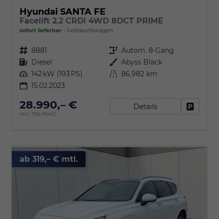
Hyundai SANTA FE
Facelift 2.2 CRDi 4WD 8DCT PRIME
sofort lieferbar
Gebrauchtwagen
Fahrzeugnr.
8881
Getriebe
Autom. 8-Gang
Kraftstoff
Diesel
Außenfarbe
Abyss Black
Leistung
142 kW (193 PS)
Kilometerstand
86.982 km
15.02.2023
28.990,– €
Details
Fahrzeu
incl. 19% MwSt.
ab 319,– € mtl.