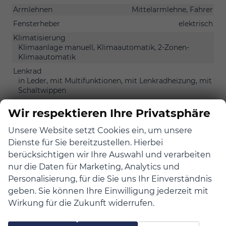
Armlehnen
Mittelarmlehne, Fahrer
Fensterheber
elektrisch
Klimatisierung
Klimaanlage manuell, Klimaautomatik, 2-Zonen-
Klimaautomatik
Lenkrad
in Leder, mit Multifunktionen, mit Lenkradheizung, mit
Schaltwippen
Sitze
Wir respektieren Ihre Privatsphäre
Isofix (Kindersitzbefestigung), Sitzbank hinten
verschiebbar, Sitzheizung, Sitzheizung hinten,
Unsere Website setzt Cookies ein, um unsere
Belüftete Sitze vorne
Dienste für Sie bereitzustellen. Hierbei
Sitze: Lordosenstütze
Fahrer
berücksichtigen wir Ihre Auswahl und verarbeiten
nur die Daten für Marketing, Analytics und
Infotainment & Kommunikation
Personalisierung, für die Sie uns Ihr Einverständnis
geben. Sie können Ihre Einwilligung jederzeit mit
Audioanlage
Radio/MP3-Player, Radio, Soundsystem, Schnittstelle
Wirkung für die Zukunft widerrufen.
USB, Digitalradio DAB, Farbdisplay, Android Auto,
Apple CarPlay, Touchscreen