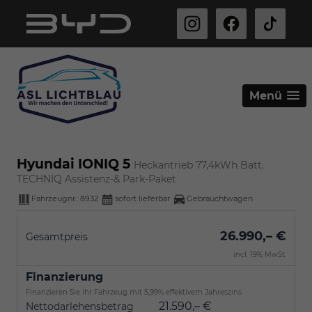
Menü
Hyundai IONIQ 5
Heckantrieb 77,4kWh Batt.
TECHNIQ Assistenz-& Park-Paket
Fahrzeugnr.:
8932
sofort lieferbar
Gebrauchtwagen
26.990,– €
Gesamtpreis
incl. 19% MwSt.
Finanzierung
Finanzieren Sie Ihr Fahrzeug mit 5,99% effektivem Jahreszins.
21.590,– €
Nettodarlehensbetrag