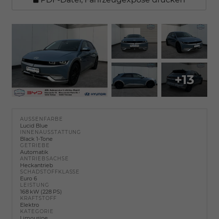
+13
AUSSENFARBE
Lucid Blue
INNENAUSSTATTUNG
Black 1-Tone
GETRIEBE
Automatik
ANTRIEBSACHSE
Heckantrieb
SCHADSTOFFKLASSE
Euro 6
LEISTUNG
168 kW (228 PS)
KRAFTSTOFF
Elektro
KATEGORIE
Limousine