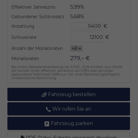
5,99%
Effektiver Jahreszins
5,68%
Gebundener Sollzinssatz
€
Anzahlung
€
Schlussrate
Anzahl der Monatsraten
279,– €
Monatsraten
Bei einem Nettodarlehensbetrag von 5.000,- EUR erhalten zwei Drittel
der Kunden einen effektiven Jahreszins von 5,99% oder günstiger
(gebundener Sollzinssatz 5,68% p.a. inkl. eines Bearbeitungsentgelts).
unverbindliche Berechnung
Fahrzeug bestellen
Wir rufen Sie an
Fahrzeug parken
PDF-Datei, Fahrzeugexposé drucken