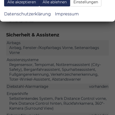
Alle akzeptieren
Alle ablehnen
Einstellungen
Navigationssystem
Navigation
Telefon
Datenschutzerklärung
Impressum
Freisprecheinrichtung, Bluetooth, Induktionsladen für
Smartphones
Sicherheit & Assistenz
Airbags
Airbag, Fenster-/Kopfairbags Vorne, Seitenairbags
Vorne
Assistenzsysteme
Regensensor, Tempomat, Notbremsassistent (City-
Safety), Berganfahrassistent, Spurhalteassistent,
Fußgängererkennung, Verkehrzeichenerkennung,
Toter-Winkel-Assistent, Abstandswarner
Diebstahl-Alarmanlage
vorhanden
Einparkhilfe
Selbstlenkendes System, Park Distance Control vorne,
Park Distance Control hinten, Rückfahrkamera, 360°-
Kamera (Surround View)