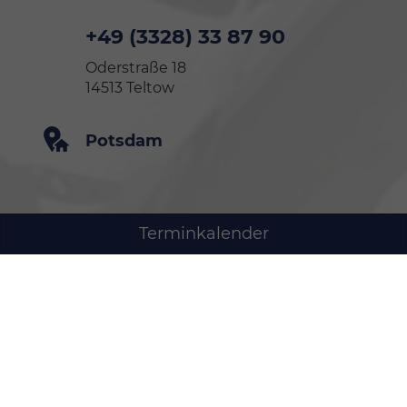
+49 (3328) 33 87 90
Oderstraße 18
14513 Teltow
Potsdam
Terminkalender
+49 (331) 74 00 710
direkt an der Pappelallee