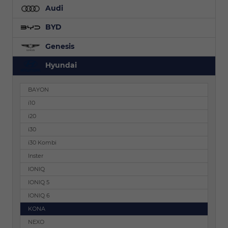
Audi
BYD
Genesis
Hyundai
BAYON
i10
i20
i30
i30 Kombi
Inster
IONIQ
IONIQ 5
IONIQ 6
KONA
NEXO