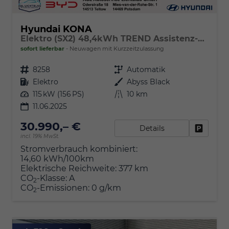
Hyundai KONA
Elektro (SX2) 48,4kWh TREND Assistenz-Paket, BOSE, V2L-Paket & el. Heckklappe
sofort lieferbar
Neuwagen mit Kurzzeitzulassung
Fahrzeugnr.
8258
Getriebe
Automatik
Kraftstoff
Elektro
Außenfarbe
Abyss Black
Leistung
115 kW (156 PS)
Kilometerstand
10 km
11.06.2025
30.990,– €
Details
Fahrzeu
incl. 19% MwSt.
Stromverbrauch kombiniert:
14,60 kWh/100km
Elektrische Reichweite:
377 km
CO
-Klasse:
A
2
CO
-Emissionen:
0 g/km
2