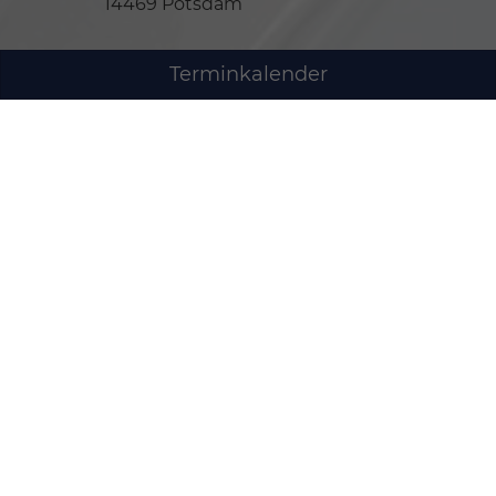
14469 Potsdam
Öffnungszeiten Verkauf
Terminkalender
Montag bis Freitag
07:00-19:00
Uhr
Samstag
09:00-14:00
Uhr
Sonntag
Geschlossen
Öffnungszeiten Service