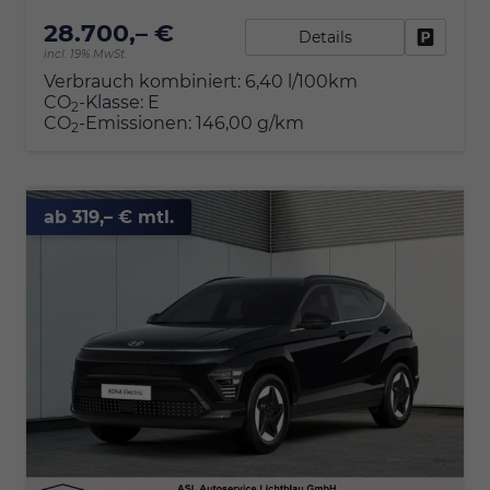
28.700,– €
Details
Fahrzeu
incl. 19% MwSt.
Verbrauch kombiniert:
6,40 l/100km
CO
-Klasse:
E
2
CO
-Emissionen:
146,00 g/km
2
ab 319,– € mtl.