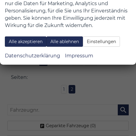
nur die Daten für Marketing, Analytics und
31.690,– €
Details
Personalisierung, für die Sie uns Ihr Einverständnis
Fahrzeu
incl. 19% MwSt.
geben. Sie können Ihre Einwilligung jederzeit mit
Verbrauch kombiniert:
6,40 l/100km
Wirkung für die Zukunft widerrufen.
CO
-Klasse:
E
2
CO
-Emissionen:
144,00 g/km
2
Alle akzeptieren
Alle ablehnen
Einstellungen
Datensätze pro Seite:
Datenschutzerklärung
Impressum
10
20
50
100
250
Seiten:
1
2
Fahrzeugnr.
Geparkte Fahrzeuge (
0
)