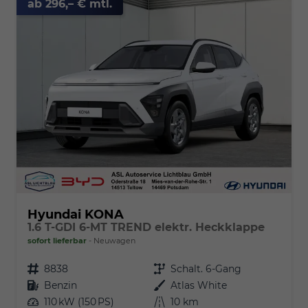
ab 296,– € mtl.
Hyundai KONA
1.6 T-GDI 6-MT TREND elektr. Heckklappe
sofort lieferbar
Neuwagen
Fahrzeugnr.
8838
Getriebe
Schalt. 6-Gang
Kraftstoff
Benzin
Außenfarbe
Atlas White
Leistung
110 kW (150 PS)
Kilometerstand
10 km