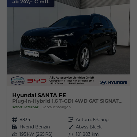
ab 247,– € mtl.
Hyundai SANTA FE
Plug-in-Hybrid 1.6 T-GDi 4WD 6AT SIGNATURE Panoramadach
sofort lieferbar
Gebrauchtwagen
Fahrzeugnr.
8834
Getriebe
Autom. 6-Gang
Kraftstoff
Hybrid Benzin
Außenfarbe
Abyss Black
Leistung
195 kW (265 PS)
Kilometerstand
101.803 km