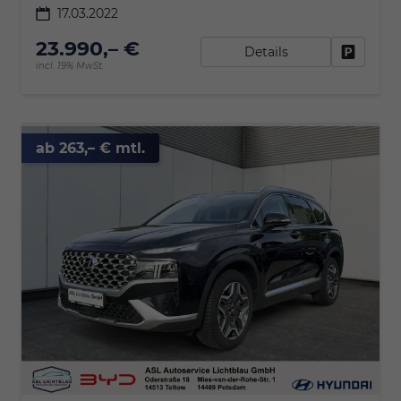
17.03.2022
23.990,– €
Details
Fahrzeu
incl. 19% MwSt.
ab 263,– € mtl.