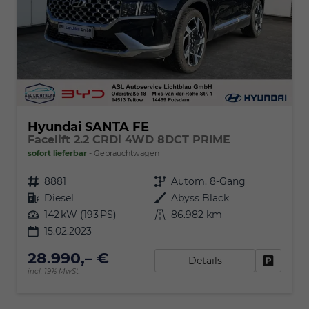
Hyundai SANTA FE
Facelift 2.2 CRDi 4WD 8DCT PRIME
sofort lieferbar
Gebrauchtwagen
Fahrzeugnr.
8881
Getriebe
Autom. 8-Gang
Kraftstoff
Diesel
Außenfarbe
Abyss Black
Leistung
142 kW (193 PS)
Kilometerstand
86.982 km
15.02.2023
28.990,– €
Details
Fahrzeu
incl. 19% MwSt.