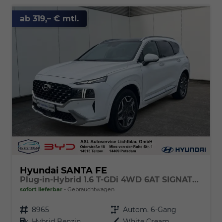
ab 319,– € mtl.
Hyundai SANTA FE
Plug-in-Hybrid 1.6 T-GDi 4WD 6AT SIGNATURE Panoramadach
sofort lieferbar
Gebrauchtwagen
Fahrzeugnr.
8965
Getriebe
Autom. 6-Gang
Kraftstoff
Hybrid Benzin
Außenfarbe
White Cream