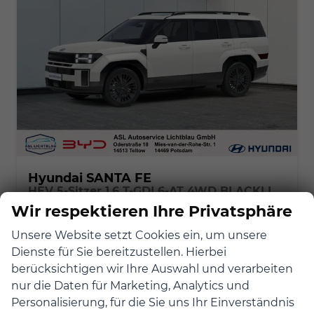
Hyundai SANTA FE
HEV 5-Sitzer 1.6 T-GDI 6-AT 4WD BLACKLINE Glas-Schiebedach & Digital Key
sofort lieferbar
Vorführwagen
Wir respektieren Ihre Privatsphäre
Fahrzeugnr.
8911
Getriebe
Autom. 6-Gang
Unsere Website setzt Cookies ein, um unsere
Kraftstoff
Benzin
Außenfarbe
Creamy White
Dienste für Sie bereitzustellen. Hierbei
Leistung
158 kW (215 PS)
Kilometerstand
12.000 km
berücksichtigen wir Ihre Auswahl und verarbeiten
30.06.2025
nur die Daten für Marketing, Analytics und
Personalisierung, für die Sie uns Ihr Einverständnis
51.490,– €
Details
Fahrzeu