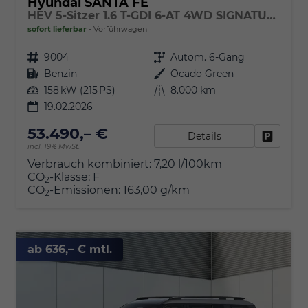
Hyundai SANTA FE
HEV 5-Sitzer 1.6 T-GDI 6-AT 4WD SIGNATURE
sofort lieferbar
Vorführwagen
Fahrzeugnr.
9004
Getriebe
Autom. 6-Gang
Kraftstoff
Benzin
Außenfarbe
Ocado Green
Leistung
158 kW (215 PS)
Kilometerstand
8.000 km
19.02.2026
53.490,– €
Details
Fahrzeu
incl. 19% MwSt.
Verbrauch kombiniert:
7,20 l/100km
CO
-Klasse:
F
2
CO
-Emissionen:
163,00 g/km
2
ab 636,– € mtl.