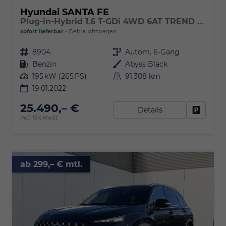
Hyundai SANTA FE
Plug-in-Hybrid 1.6 T-GDi 4WD 6AT TREND Panoramadach
sofort lieferbar
Gebrauchtwagen
Fahrzeugnr.
8904
Getriebe
Autom. 6-Gang
Kraftstoff
Benzin
Außenfarbe
Abyss Black
Leistung
195 kW (265 PS)
Kilometerstand
91.308 km
19.01.2022
25.490,– €
Details
Fahrzeu
incl. 19% MwSt.
ab 299,– € mtl.