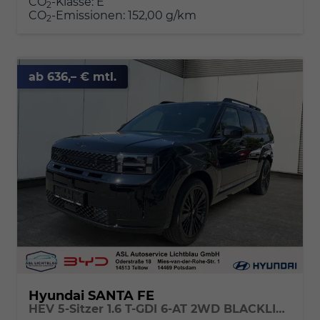
CO
-Klasse:
E
2
CO
-Emissionen:
152,00 g/km
2
ab 636,– € mtl.
Hyundai SANTA FE
HEV 5-Sitzer 1.6 T-GDI 6-AT 2WD BLACKLINE Glas-Schiebedach