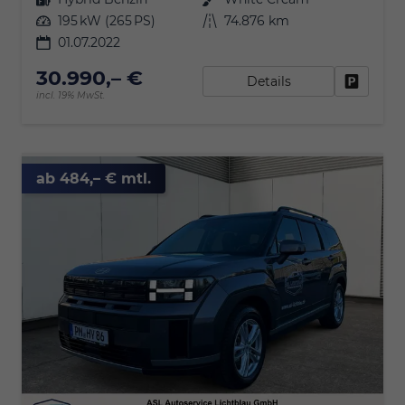
Leistung
195 kW (265 PS)
Kilometerstand
74.876 km
01.07.2022
30.990,– €
Details
Fahrzeu
incl. 19% MwSt.
ab 484,– € mtl.