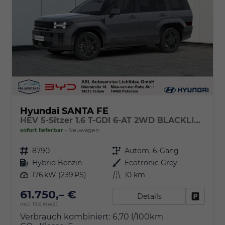
Hyundai SANTA FE
HEV 5-Sitzer 1.6 T-GDI 6-AT 2WD BLACKLINE Glas-Schiebedach
sofort lieferbar
Neuwagen
Fahrzeugnr.
8790
Getriebe
Autom. 6-Gang
Kraftstoff
Hybrid Benzin
Außenfarbe
Ecotronic Grey
Leistung
176 kW (239 PS)
Kilometerstand
10 km
61.750,– €
Details
Fahrzeu
incl. 19% MwSt.
Verbrauch kombiniert:
6,70 l/100km