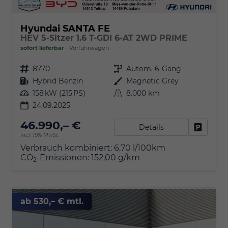
Hyundai SANTA FE
HEV 5-Sitzer 1.6 T-GDI 6-AT 2WD PRIME
sofort lieferbar
Vorführwagen
Fahrzeugnr.
8770
Getriebe
Autom. 6-Gang
Kraftstoff
Hybrid Benzin
Außenfarbe
Magnetic Grey
Leistung
158 kW (215 PS)
Kilometerstand
8.000 km
24.09.2025
46.990,– €
Details
Fahrzeu
incl. 19% MwSt.
Verbrauch kombiniert:
6,70 l/100km
CO
-Emissionen:
152,00 g/km
2
ab 530,– € mtl.