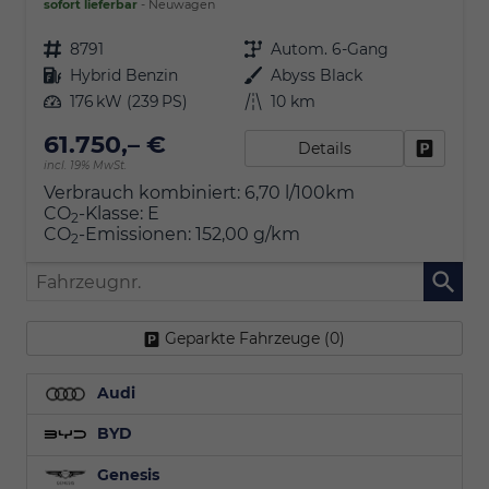
sofort lieferbar
Neuwagen
Fahrzeugnr.
8791
Getriebe
Autom. 6-Gang
Kraftstoff
Hybrid Benzin
Außenfarbe
Abyss Black
Leistung
176 kW (239 PS)
Kilometerstand
10 km
61.750,– €
Details
Fahrzeu
incl. 19% MwSt.
Verbrauch kombiniert:
6,70 l/100km
CO
-Klasse:
E
2
CO
-Emissionen:
152,00 g/km
2
Fahrzeugnr.
Geparkte Fahrzeuge (
0
)
Audi
BYD
Genesis