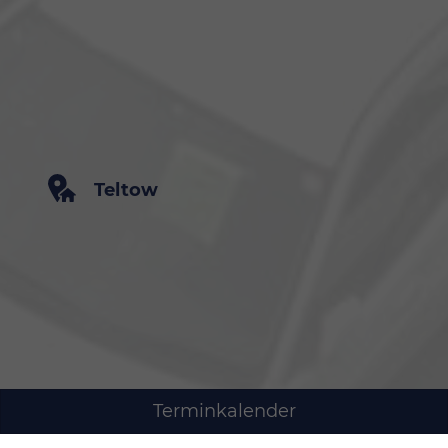
Teltow
Terminkalender