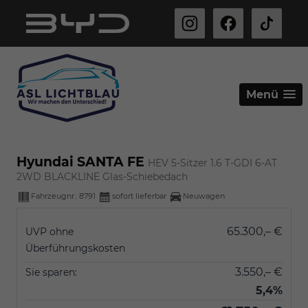
Menü
Hyundai SANTA FE
HEV 5-Sitzer 1.6 T-GDI 6-AT
2WD BLACKLINE Glas-Schiebedach
Fahrzeugnr.:
8791
sofort lieferbar
Neuwagen
65.300,– €
UVP ohne
Überführungskosten
3.550,– €
Sie sparen:
5,4%