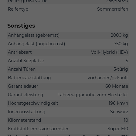
Reifengröße vorne
255/45R20
Reifentyp
Sommerreifen
Sonstiges
Anhängelast (gebremst)
2000 kg
Anhängelast (ungebremst)
750 kg
Antriebsart
Voll-Hybrid (HEV)
Anzahl Sitzplätze
5
Anzahl Türen
5-türig
Batterieausstattung
vorhanden/gekauft
Garantiedauer
60 Monate
Garantieleistung
Fahrzeuggarantie vom Hersteller
Höchstgeschwindigkeit
196 km/h
Innenausstattung
Schwarz
Kilometerstand
10
Kraftstoff: emissionsärmster
Super E10