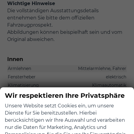
Wichtige Hinweise
Die vollständigen Ausstattungsdetails
entnehmen Sie bitte dem offiziellen
Fahrzeugprospekt.
Abbildungen können beispielhaft sein und vom
Original abweichen.
Innen
Armlehnen
Mittelarmlehne, Fahrer
Fensterheber
elektrisch
Klimatisierung
Klimaautomatik
Lenkrad
Wir respektieren Ihre Privatsphäre
in Leder, mit Multifunktionen, mit Lenkradheizung, mit
Schaltwippen
Unsere Website setzt Cookies ein, um unsere
Dienste für Sie bereitzustellen. Hierbei
Sitze
Komfortsitze, Isofix (Kindersitzbefestigung),
berücksichtigen wir Ihre Auswahl und verarbeiten
Sitzheizung, Sitzheizung hinten
nur die Daten für Marketing, Analytics und
Sitze: Lordosenstütze
Fahrer