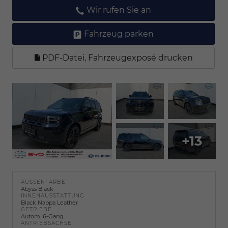
Wir rufen Sie an
Fahrzeug parken
PDF-Datei, Fahrzeugexposé drucken
+13
AUSSENFARBE
Abyss Black
INNENAUSSTATTUNG
Black Nappa Leather
GETRIEBE
Autom. 6-Gang
ANTRIEBSACHSE