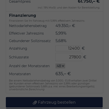
61.750,– €
Gesamtpreis
incl. 19% MwSt. und den Kosten für Bereitstellung.
Finanzierung
Finanzieren Sie Ihr Fahrzeug mit 5,99% effektivem Jahreszins.
49.350,– €
Nettodarlehensbetrag
5,99%
Effektiver Jahreszins
5,68%
Gebundener Sollzinssatz
€
Anzahlung
€
Schlussrate
Anzahl der Monatsraten
635,– €
Monatsraten
Bei einem Nettodarlehensbetrag von 5.000,- EUR erhalten zwei Drittel
der Kunden einen effektiven Jahreszins von 5,99% oder günstiger
(gebundener Sollzinssatz 5,68% p.a. inkl. eines Bearbeitungsentgelts).
unverbindliche Berechnung
Fahrzeug bestellen