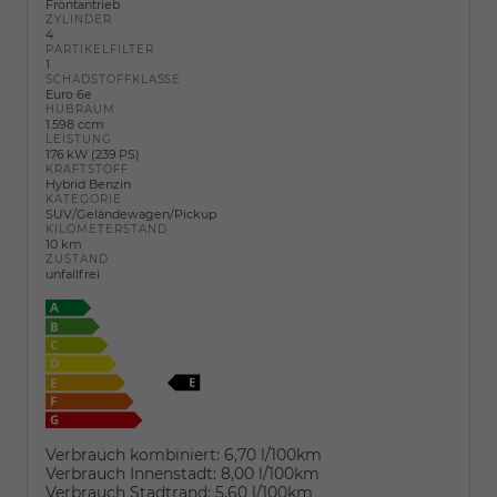
Frontantrieb
ZYLINDER
4
PARTIKELFILTER
1
SCHADSTOFFKLASSE
Euro 6e
HUBRAUM
1.598 ccm
LEISTUNG
176 kW (239 PS)
KRAFTSTOFF
Hybrid Benzin
KATEGORIE
SUV/Geländewagen/Pickup
KILOMETERSTAND
10 km
ZUSTAND
unfallfrei
Verbrauch kombiniert:
6,70 l/100km
Verbrauch Innenstadt:
8,00 l/100km
Verbrauch Stadtrand:
5,60 l/100km