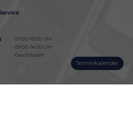
Service
g
07:00-19:00 Uhr
09:00-14:00 Uhr
Geschlossen
Terminkalender
h neuer PKW können dem 'Leitfaden über den offiziellen
kaufsstellen und bei der 'Deutschen Automobil Treuhand GmbH'