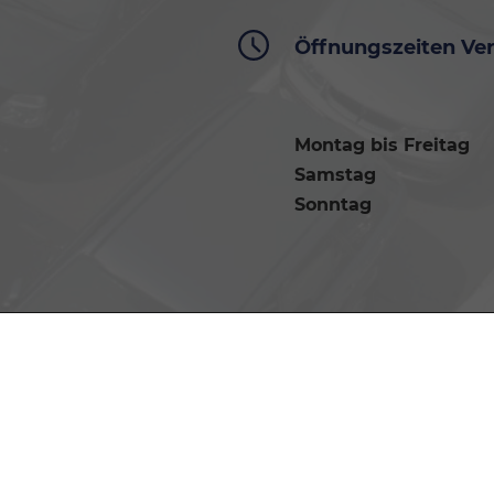
Öffnungszeiten Ve
Montag bis Freitag
Samstag
Sonntag
Anmelden
Impressum
Datenschutz
AGB
Cookie
Weitere Informationen zum offiziellen Kraftstoffverbrauch und zu den
Kraftstoffverbrauch, die offiziellen spezifischen CO
-Emissionen und 
2
unentgeltlich erhältlich ist unter www.dat.de.