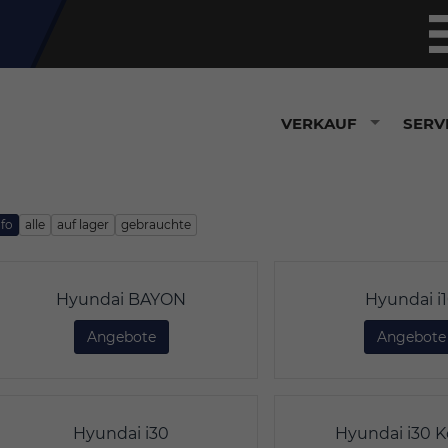
VERKAUF
SERV
nfo
alle
auf lager
gebrauchte
Hyundai BAYON
Hyundai i
Angebote
Hyundai BAYON
Angebote
Hyundai i30
Hyundai i30 