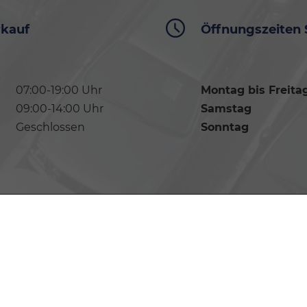
rkauf
Öffnungszeiten 
07:00-19:00 Uhr
Montag bis Freita
09:00-14:00 Uhr
Samstag
Geschlossen
Sonntag
-Einstellungen
 offiziellen spezifischen CO
-Emissionen und gegebenenfalls zum Stromverbrauc
2
den offiziellen Stromverbrauch neuer PKW' entnommen werden, der an allen Ver