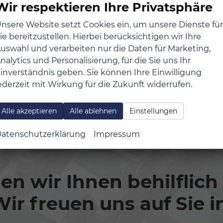
Wir respektieren Ihre Privatsphäre
nsere Website setzt Cookies ein, um unsere Dienste für
ute Fahrt wünscht ASL Auto-Service Lichtblau GmbH.
ie bereitzustellen. Hierbei berücksichtigen wir Ihre
uswahl und verarbeiten nur die Daten für Marketing,
nalytics und Personalisierung, für die Sie uns Ihr
inverständnis geben. Sie können Ihre Einwilligung
ederzeit mit Wirkung für die Zukunft widerrufen.
Alle akzeptieren
Alle ablehnen
Einstellungen
atenschutzerklärung
Impressum
n wir Ihnen behilflich
ir freuen uns auf Sie i