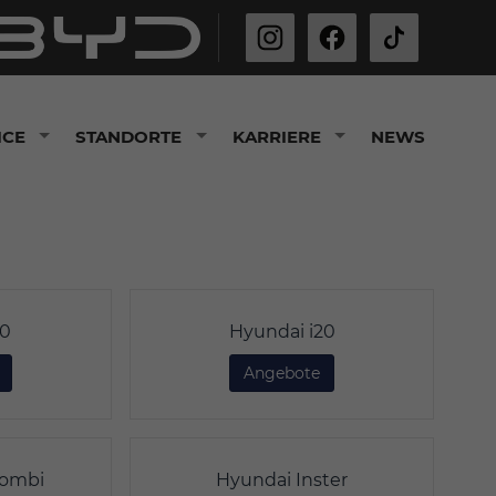
ICE
STANDORTE
KARRIERE
NEWS
10
Hyundai i20
Hyundai i10
Angebote
Hyundai i20
Kombi
Hyundai Inster