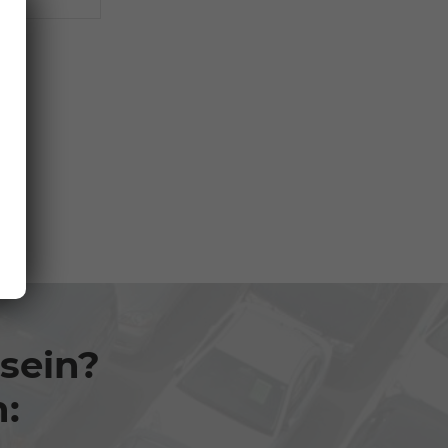
 sein?
n: