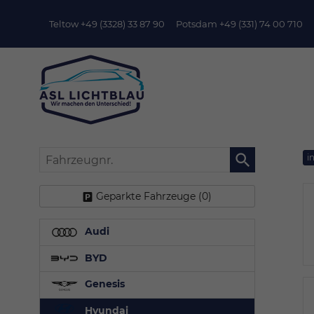
Teltow +49 (3328) 33 87 90
Potsdam +49 (331) 74 00 710
Fahrzeugnr.
i
Geparkte Fahrzeuge (
0
)
Audi
BYD
Genesis
Hyundai