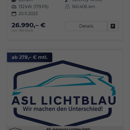
Leistung
132 kW (179 PS)
Kilometerstand
160.406 km
20.11.2023
26.990,– €
Details
Fahrzeu
incl. 19% MwSt.
ab 278,– € mtl.