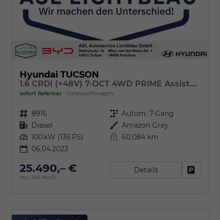
Hyundai TUCSON
1.6 CRDi (+48V) 7-DCT 4WD PRIME Assist.-Paket+ & Panoramadach
sofort lieferbar
Gebrauchtwagen
Fahrzeugnr.
8916
Getriebe
Autom. 7-Gang
Kraftstoff
Diesel
Außenfarbe
Amazon Grey
Leistung
100 kW (136 PS)
Kilometerstand
60.084 km
06.04.2023
25.490,– €
Details
Fahrzeu
incl. 19% MwSt.