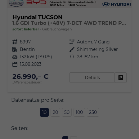
Hyundai TUCSON
1.6 GDI Turbo (+48V) 7-DCT 4WD TREND Panoramadach & el. Heckklappe
sofort lieferbar
Gebrauchtwagen
Fahrzeugnr.
8997
Getriebe
Autom. 7-Gang
Kraftstoff
Benzin
Außenfarbe
Shimmering Silver
Leistung
132 kW (179 PS)
Kilometerstand
28.187 km
15.08.2023
26.990,– €
Details
Fahrzeu
Differenzbesteuert
Datensätze pro Seite:
10
20
50
100
250
Seiten: