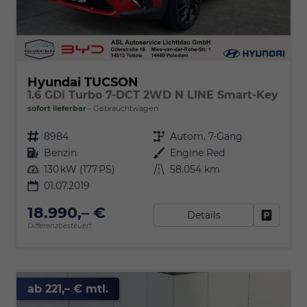
Hyundai TUCSON
1.6 GDi Turbo 7-DCT 2WD N LINE Smart-Key
sofort lieferbar
Gebrauchtwagen
Fahrzeugnr.
8984
Getriebe
Autom. 7-Gang
Kraftstoff
Benzin
Außenfarbe
Engine Red
Leistung
130 kW (177 PS)
Kilometerstand
58.054 km
01.07.2019
18.990,– €
Details
Fahrzeu
Differenzbesteuert
ab 221,– € mtl.