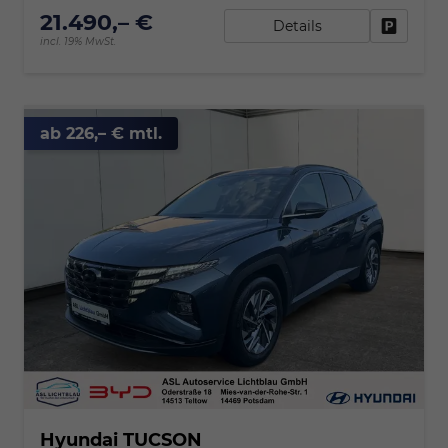
21.490,– €
Details
Fahrzeu
incl. 19% MwSt.
ab 226,– € mtl.
Hyundai TUCSON