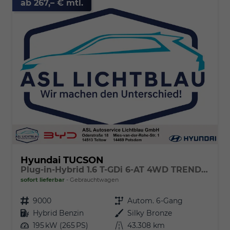
ab 267,– € mtl.
Hyundai TUCSON
Plug-in-Hybrid 1.6 T-GDi 6-AT 4WD TREND Assistenz-Paket, el. Heckklappe & Krell
sofort lieferbar
Gebrauchtwagen
Fahrzeugnr.
9000
Getriebe
Autom. 6-Gang
Kraftstoff
Hybrid Benzin
Außenfarbe
Silky Bronze
Leistung
195 kW (265 PS)
Kilometerstand
43.308 km