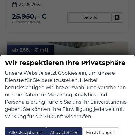
30.09.2022
25.950,– €
Details
Fahrzeu
Differenzbesteuert
ab 268,– € mtl.
Wir respektieren Ihre Privatsphäre
Unsere Website setzt Cookies ein, um unsere
Dienste für Sie bereitzustellen. Hierbei
berücksichtigen wir Ihre Auswahl und verarbeiten
nur die Daten für Marketing, Analytics und
Personalisierung, für die Sie uns Ihr Einverständnis
geben. Sie können Ihre Einwilligung jederzeit mit
Wirkung für die Zukunft widerrufen.
Alle akzeptieren
Alle ablehnen
Einstellungen