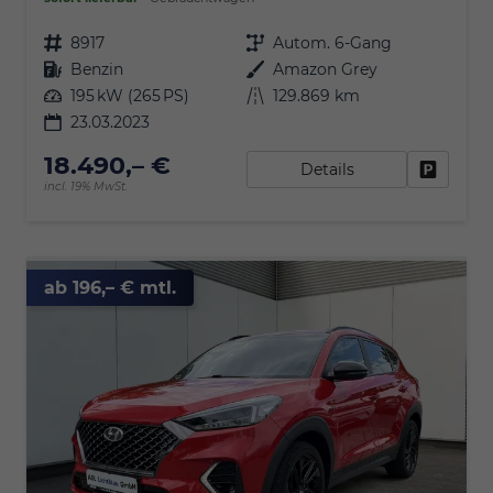
Fahrzeugnr.
8917
Getriebe
Autom. 6-Gang
Kraftstoff
Benzin
Außenfarbe
Amazon Grey
Leistung
195 kW (265 PS)
Kilometerstand
129.869 km
23.03.2023
18.490,– €
Details
Fahrzeu
incl. 19% MwSt.
ab 196,– € mtl.