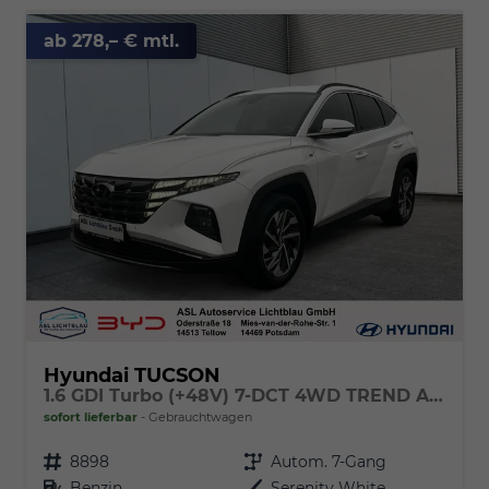
ab 278,– € mtl.
Hyundai TUCSON
1.6 GDI Turbo (+48V) 7-DCT 4WD TREND Assist.-Paket & el. Heckklappe
sofort lieferbar
Gebrauchtwagen
Fahrzeugnr.
8898
Getriebe
Autom. 7-Gang
Kraftstoff
Benzin
Außenfarbe
Serenity White