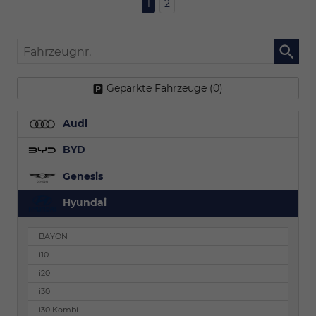
1
2
Fahrzeugnr.
Geparkte Fahrzeuge (
0
)
Audi
BYD
Genesis
Hyundai
BAYON
i10
i20
i30
i30 Kombi