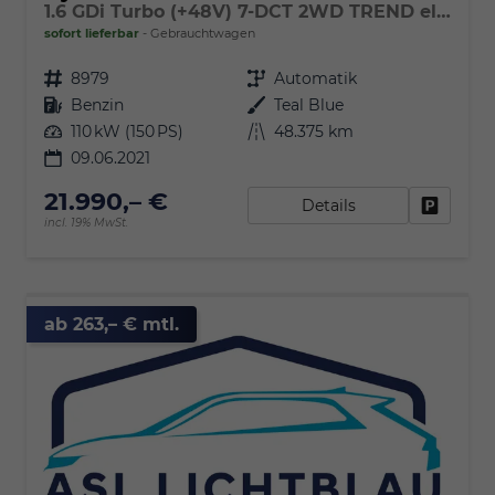
1.6 GDi Turbo (+48V) 7-DCT 2WD TREND elektr. Heckklappe & Assist.-Paket
sofort lieferbar
Gebrauchtwagen
Fahrzeugnr.
8979
Getriebe
Automatik
Kraftstoff
Benzin
Außenfarbe
Teal Blue
Leistung
110 kW (150 PS)
Kilometerstand
48.375 km
09.06.2021
21.990,– €
Details
Fahrzeu
incl. 19% MwSt.
ab 263,– € mtl.