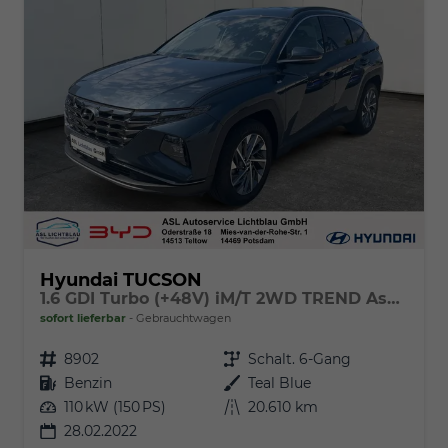
Hyundai TUCSON
1.6 GDI Turbo (+48V) iM/T 2WD TREND Assist.-Paket
sofort lieferbar
Gebrauchtwagen
Fahrzeugnr.
8902
Getriebe
Schalt. 6-Gang
Kraftstoff
Benzin
Außenfarbe
Teal Blue
Leistung
110 kW (150 PS)
Kilometerstand
20.610 km
28.02.2022