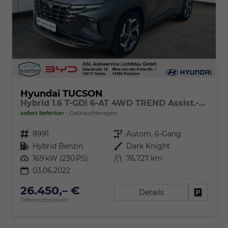
Hyundai TUCSON
Hybrid 1.6 T-GDi 6-AT 4WD TREND Assist.-Paket & el. Heckklappe, KRELL
sofort lieferbar
Gebrauchtwagen
Fahrzeugnr.
8991
Getriebe
Autom. 6-Gang
Kraftstoff
Hybrid Benzin
Außenfarbe
Dark Knight
Leistung
169 kW (230 PS)
Kilometerstand
76.727 km
03.06.2022
26.450,– €
Details
Fahrzeu
Differenzbesteuert